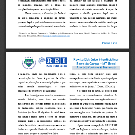
testemunhal, especialmente quando 
está
se apoia 
em  indagar  em  que  medida  a  utilização  da 
na  memória  human
a,  sob  a  ótima  da 
memória  como  elemento  probatório,  aliada  à 
c
omplexidade que é a reconstrução fática. 
observância da cadeia de custódia, é capaz de
Nesse  contexto,  a  Constituição  Federal 
respeitar  o  devido  processo  legal  sem  a 
de  1988
,  consagrou  o  princípio  do
devido 
utilização de um método científico
, em outros 
processo legal, 
a qual, 
estabelece
u
um marco de 
termos, sem uma cadeia de custódia, sendo que
contenção do poder punitivo estatal, 
em razão de 
a
relevância dessa discussão 
resta no 
fato de que 
1
Mestrado em Direito Processual e Cidadania pela Universidade Paranaense, Brasil. Procurador Jurídico do Câmara 
Municipal de Xambrê , Brasil
. 
henrique_dfreitas@hotmail.com
Página | 
436
Revista Eletrônica Interdisciplinar
Barra do Garças 
–
MT, Brasil
Ano: 202
5
Volume: 1
7
Número: 
3
a  memória,  ainda  que  fundamental  para  a 
forma,  a  qual  pode  albergar  tanto  uma 
reconstrução  dos  fatos,  é  passível  de  falhas 
concepção normativa de direito, quanto qualquer 
cognitivas, distorções e até manipulações, o que 
outra regra, para a qual não estamos dispostos a 
exige   cautela   metodológica   e   rigor 
atribuir o valor da justiça.
” (
Dutra, 2004, p.2).
epistemológico por parte do Judiciário.
Na concepção do autor, ele associa esse 
Para investigar essa temática, se
adotou o 
termo  com  os  acontecimentos  históricos 
do 
método  dedutivo,  com  base  em  revisão 
liberalismo
para dar essa concepção substancial 
bibliográfica que abrange estudos da psicologia 
de Estado de Direito sem associar estritamente a 
do  testemunho,  artigos  científicos,  teses  e 
lei, 
como 
a 
Rechtsstaat Alemã
, que busc
ou em 
doutrinas  jurídicas.  O  objetivo  foi  estabelecer 
sua  concepção
uma  limitação  de  poderes  do 
um  diálogo  crítico  entre  a  teoria  do  devido 
executivo e judiciário, não levando em conta o 
processo  legal  e  as  impli
cações  práticas  da 
arbítrio do legislativo
na sua função legiferante. 
cadeia de custódia, permitindo compreender os 
Após, 
trouxe concepção do 
O RULE OF 
limites e as possibilidades do uso da memória 
LAW,  na  Inglaterra
,  onde  expõe  que,  detinha 
como prova no processo penal brasileiro.
como  filosofia 
a 
submissão  igualitária  as  leis 