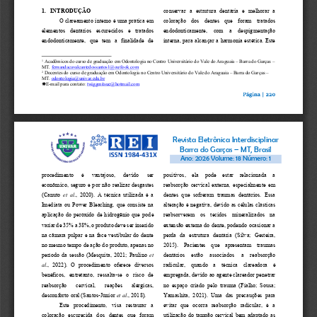
1.
INTRODUÇÃO
conservar  a  estrutura  dentária  e  melhorar  a 
O clareamento interno é uma prática em 
coloração    dos    dentes    que    foram    tratados 
elementos   dentários   escurecidos   e   tratados 
endodonticamente,    com    a    despigmentação 
endodonticamente,   que   tem   a   finalidade   de 
interna,  para  alcançar  a  harmonia  estética.  Este 
1
Acad
êmicos do curso de 
graduação em 
Odontologia no Centro Universitário do Vale do Ara
guaia
–
Barra 
do Garças 
–
MT
.
fernandacavalcantedossantos1@outlook.com
2
Docentes do curso de graduação em Odontologia no Centro Universit
ário do Vale do Araguaia 
–
Barra 
do Garças 
–
MT
.
odontologia@univar.edu.br
E
-
mail para contato: 
twiggmitsue@hotmail.com

Página | 
220
Revista Eletrônica Interdisciplinar
Barra do Garças 
–
MT, Brasil
Ano: 202
6
Volume: 1
8
Número: 
1
procedimento 
é 
vantajoso, 
devido 
ser 
positivos,    ela    pode    estar    relacionada    a 
econômico,  seguro  e  por  não  realizar  desgastes 
reabsorção  cervical  externa,  especialmente  em 
(Canuto 
et  al
.,  2020).  A  técnica  utilizada  é  a 
dentes  que  sofreram  traumas  dentários.  Essa 
Imediata  ou  Power  Bleaching,  que  consiste  na 
alteração é negativa, devido as células clásticas 
aplicação  do  peróxido  de  hidrogênio  que
pode 
reabsorverem    os    tecidos    mineralizados    na 
variar de 35% a 38%, o produto deve ser inserido 
extensão externa do dente, podendo 
ocasionar a 
na  câmara  pulpar  e  na  face  vestibular  do  dente 
perda  da   estrutura  dentária  (Silva;  Gesteira, 
no mesmo tempo de ação do produto, apenas no 
2015).    Pacientes    que    apresentam    traumas 
período  da  sessão  (Mesquita,  2021;  Paulino 
et 
dentários    estão     associados    a    reabsorção 
al
.,  2022).  O  procedimento  oferece  diversos 
radicular,    quando    a    técnica
clareadora    é 
benéficos,   entretanto,   ressalta
-
se   o   risco   de 
empregada, devido ao agente clareador penetrar 
reabsorção 
cer
vical, 
reações 
alérgicas, 
no  espaço  criado  pelo  trauma  (Fialho;  Sousa; 
desconforto oral (Santos
-
Júnior 
et al
., 2018). 
Yamashita,  2021).  Uma  das  precauções  para 
Este   procedimento,   visa   restaurar   a 
evitar   que   ocorra   reabsorção   radicular,   é   a 
coloração   escurecida   dos   dentes   que   foram 
utilização  do  tampão  cervical  bem  adaptado  as 