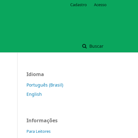
Cadastro
Acesso
Buscar
Idioma
Português (Brasil)
English
Informações
Para Leitores