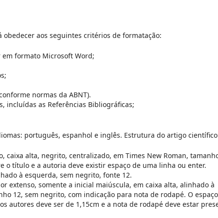
 obedecer aos seguintes critérios de formatação:
r em formato Microsoft Word;
s;
o (conforme normas da ABNT).
, incluídas as Referências Bibliográficas;
iomas: português, espanhol e inglês. Estrutura do artigo científico
ico, caixa alta, negrito, centralizado, em Times New Roman, tamanh
 o título e a autoria deve existir espaço de uma linha ou enter.
linhado à esquerda, sem negrito, fonte 12.
or extenso, somente a inicial maiúscula, em caixa alta, alinhado à
ho 12, sem negrito, com indicação para nota de rodapé. O espaço
os autores deve ser de 1,15cm e a nota de rodapé deve estar pres