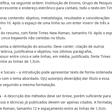
entífica, na seguinte ordem: Instituição de Ensino, Grupo de Pesquis
ecrescente e endereço eletrônico para contato, todo o texto em Ti
ras contendo: objetivo, metodologia, resultados e considerações
ho 10. Após o espaço de uma linha ou um enter inserir de três a
o.
o do resumo, com fonte Times New Roman, tamanho 10. Após o es
 cinco Keywords não contidas no título.
senta a delimitação do assunto. Deve conter: citação de outros
órica, justificativa e objetivo, nos últimos parágrafos,
uir entre cinco e sete linhas, em média, justificado, fonte Times
tre as linhas de 1,5cm.
e Sociais – a introdução pode apresentar texto de forma ordenada
 com o tema abordado. O(s) autor(es) deverá(ão) dar título a essa
do seguindo a mesma formatação.
A
- A descrição dos métodos deve ser breve, porém suficiente para
essos e técnicas já publicados devem ser apenas citados. A formata
New Roman, tamanho 12 e espaçamento entre as linhas de 1,5cm.