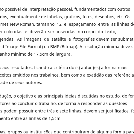
o possível de interpretação pessoal, fundamentados com outros
dos, eventualmente de tabelas, gráficos, fotos, desenhos, etc. Os
e Times New Roman, tamanho 12 e espaçamento entre as linhas d
 ser coloridas e deverão ser inseridas no corpo do texto,
ndas. As imagens de satélite e fotografias devem ser submet
ged Image File Format) ou BMP (Bitmap). A resolução mínima deve s
manho mínimo de 17,5cm de largura.
aos resultados, ficando a critério do (s) autor (es) a forma mais
ceitos emitidos nos trabalhos, bem como a exatidão das referênci
idade de seus autores.
ução, o objetivo e as principais ideias discutidas no estudo, de f
ores ao concluir o trabalho, de forma a responder as questões
 podem possuir entre três e sete linhas, devem ser justificados, f
nto entre as linhas de 1,5cm.
oas, grupos ou instituições que contribuíram de alguma forma par