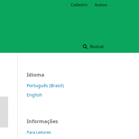
Cadastro
Acesso
Buscar
Idioma
Português (Brasil)
English
Informações
Para Leitores