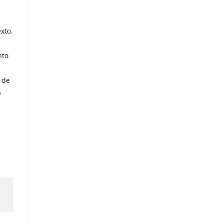
xto.
nto
 de
a