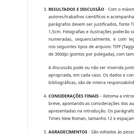
RESULTADOS E DISCUSSÃO
- Com o máxim
autores/trabalhos científicos e acompanha
parágrafos devem ser justificados, font
1,5cm. Fotografias e ilustrações poderão
numeradas, sequencialmente, e com lege
nos seguintes tipos de arquivo: TIFF (Tag
de 300dpi (pontos por polegada), com ta
A discussão pode ou não ser inserida junto 
apropriada, em cada caso. Os dados e con
bibliográficas, são de inteira responsabil
CONSIDERAÇÕES FINAIS
– Retoma a introd
breve, apontando as considerações dos aut
apresentadas na introdução. Os parágrafos
Times New Roman, tamanho 12 e espaçame
AGRADECIMENTOS
- São voltados às pess