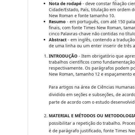
Nota de rodapé
- deve constar filiação ci
Cidade/Estado, País, titulação em ordem d
New Roman e fonte tamanho 10.
Resumo
- em português, com até 150 palav
finais, com fonte Times New Roman, taman
cinco Palavras-chave não contidas no títul
Abstract
- em inglês, contendo a traduçã
de uma linha ou um enter inserir de três a
INTRODUÇÃO
- Item obrigatório que apre
trabalhos científicos como fundamentação te
respectivamente. Os parágrafos podem poss
New Roman, tamanho 12 e espaçamento en
Para artigos na área de Ciências Humanas 
dividido em seções e subseções, de acordo
parte de acordo com o estudo desenvolvi
MATERIAL E MÉTODOS OU METODOLOGI
possibilitar a repetição do trabalho. Proc
é de parágrafo justificado, fonte Times 