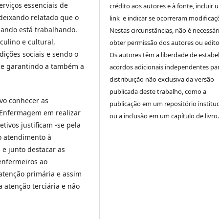
rviços essenciais de
crédito aos autores e à fonte, incluir 
 deixando relatado que o
link e indicar se ocorreram modificaç
ando está trabalhando.
Nestas circunstâncias, não é necessár
lino e cultural,
obter permissão dos autores ou edito
ições sociais e sendo o
Os autores têm a liberdade de estabe
, e garantindo a também a
acordos adicionais independentes pa
distribuição não exclusiva da versão
publicada deste trabalho, como a
ivo conhecer as
publicação em um repositório instituc
e Enfermagem em realizar
ou a inclusão em um capítulo de livro.
tivos justificam -se pela
no atendimento à
 e junto destacar as
enfermeiros ao
atenção primária e assim
atenção terciária e não