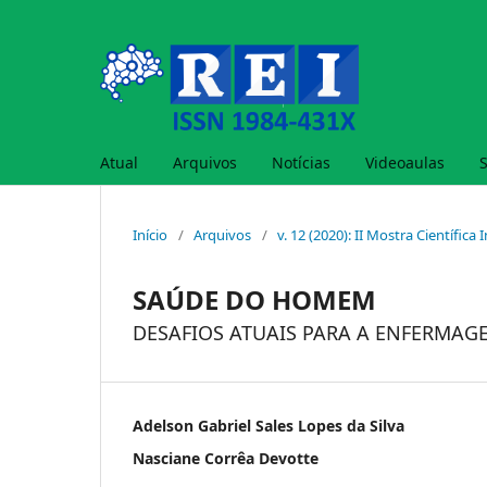
Atual
Arquivos
Notícias
Videoaulas
Início
/
Arquivos
/
v. 12 (2020): II Mostra Científica
SAÚDE DO HOMEM
DESAFIOS ATUAIS PARA A ENFERMAG
Adelson Gabriel Sales Lopes da Silva
Nasciane Corrêa Devotte