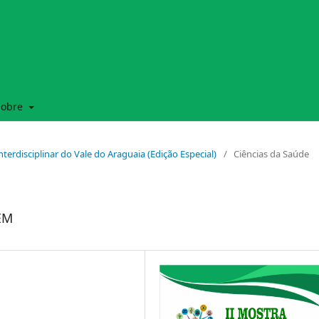
Sobre
 Interdisciplinar do Vale do Araguaia (Edição Especial)
/
Ciências da Saúde
EM