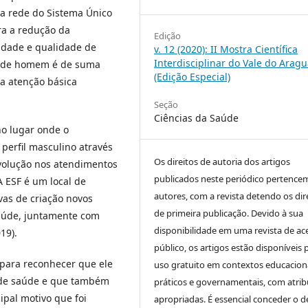
na rede do Sistema Único
ra a redução da
Edição
idade e qualidade de
v. 12 (2020): II Mostra Científica
Interdisciplinar do Vale do Aragu
 saúde homem é de suma
(Edição Especial)
a atenção básica
Seção
Ciências da Saúde
no lugar onde o
perfil masculino através
Os direitos de autoria dos artigos
evolução nos atendimentos
publicados neste periódico pertence
A ESF é um local de
autores, com a revista detendo os dir
vas de criação novos
de primeira publicação. Devido à sua
saúde, juntamente com
disponibilidade em uma revista de ac
19).
público, os artigos estão disponíveis 
para reconhecer que ele
uso gratuito em contextos educaciona
 de saúde e que também
práticos e governamentais, com atrib
ipal motivo que foi
apropriadas. É essencial conceder o d