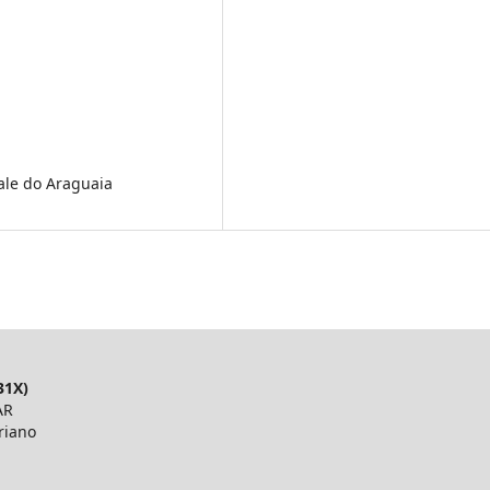
ale do Araguaia
31X)
AR
riano