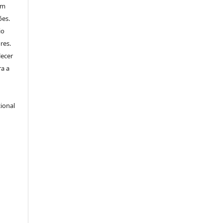
um
ões.
io
res.
lecer
ra a
ional