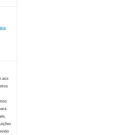
aia
m aos
eitos
esso
para
is,
uições
evido