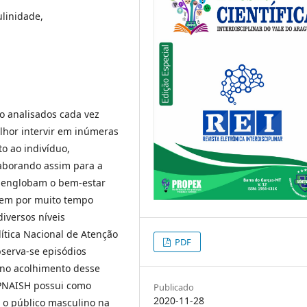
linidade,
 analisados cada vez
lhor intervir em inúmeras
o ao indivíduo,
laborando assim para a
e englobam o bem-estar
vem por muito tempo
iversos níveis
tica Nacional de Atenção
PDF
serva-se episódios
 no acolhimento desse
PNAISH possui como
Publicado
2020-11-28
a o público masculino na