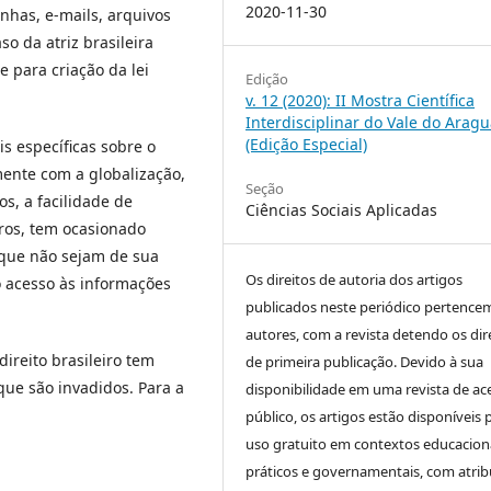
2020-11-30
nhas, e-mails, arquivos
so da atriz brasileira
e para criação da lei
Edição
v. 12 (2020): II Mostra Científica
Interdisciplinar do Vale do Aragu
(Edição Especial)
is específicas sobre o
mente com a globalização,
Seção
os, a facilidade de
Ciências Sociais Aplicadas
ros, tem ocasionado
 que não sejam de sua
Os direitos de autoria dos artigos
o acesso às informações
publicados neste periódico pertence
autores, com a revista detendo os dir
ireito brasileiro tem
de primeira publicação. Devido à sua
que são invadidos. Para a
disponibilidade em uma revista de ac
público, os artigos estão disponíveis 
uso gratuito em contextos educaciona
práticos e governamentais, com atrib