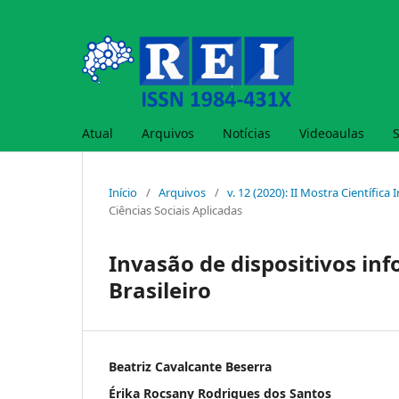
Atual
Arquivos
Notícias
Videoaulas
Início
/
Arquivos
/
v. 12 (2020): II Mostra Científica
Ciências Sociais Aplicadas
Invasão de dispositivos in
Brasileiro
Beatriz Cavalcante Beserra
Érika Rocsany Rodrigues dos Santos