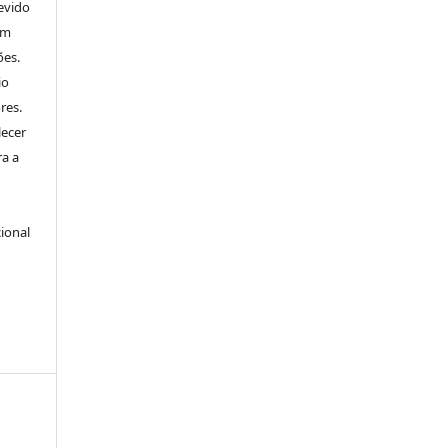
evido
um
ões.
io
res.
lecer
ra a
ional