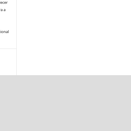
lecer
ra a
ional