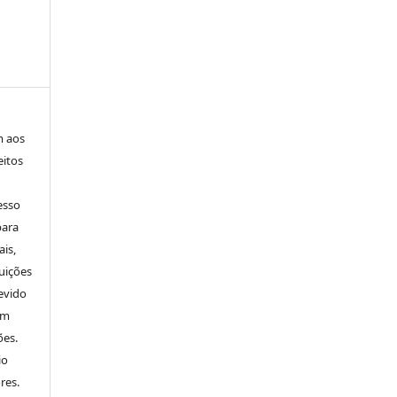
m aos
eitos
esso
para
is,
uições
evido
um
ões.
io
res.