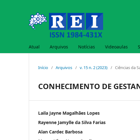
Atual
Arquivos
Notícias
Videoaulas
Início
/
Arquivos
/
v. 15 n. 2 (2023)
/
Ciências da 
CONHECIMENTO DE GESTAN
Laila Jayne Magalhães Lopes
Rayenne Jamylle da Silva Farias
Alan Cardec Barbosa