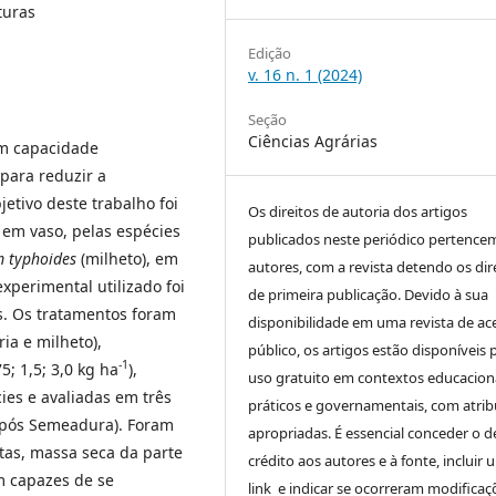
turas
Edição
v. 16 n. 1 (2024)
Seção
Ciências Agrárias
em capacidade
para reduzir a
etivo deste trabalho foi
Os direitos de autoria dos artigos
 em vaso, pelas espécies
publicados neste periódico pertence
 typhoides
(milheto), em
autores, com a revista detendo os dir
xperimental utilizado foi
de primeira publicação. Devido à sua
s. Os tratamentos foram
disponibilidade em uma revista de ac
ia e milheto),
público, os artigos estão disponíveis 
-1
; 1,5; 3,0 kg ha
),
uso gratuito em contextos educaciona
es e avaliadas em três
práticos e governamentais, com atrib
 Após Semeadura). Foram
apropriadas. É essencial conceder o d
tas, massa seca da parte
crédito aos autores e à fonte, incluir 
am capazes de se
link e indicar se ocorreram modificaç