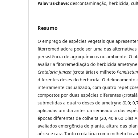
descontaminação, herbicida, cul
Palavras-chave:
Resumo
O emprego de espécies vegetais que apresent
fitorremediadora pode ser uma das alternativas 
persistência de agroquímicos no ambiente. O obj
avaliar a fitorremediação do herbicida ametryne
Crotalaria juncea
(crotalária) e milheto
Pennisetum
diferentes doses do herbicida. O delineamento e
inteiramente casualizado, com quatro repetiçõe
compostos por duas espécies diferentes (crotalár
submetidas a quatro doses de ametryne (0,0; 0,75
aplicadas um dia antes da semeadura das espéci
épocas diferentes de colheita (20, 40 e 60 Dias
avaliados emergência de planta, altura das plan
aérea e raiz. Tanto crotalária como milheto for