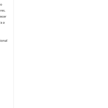
io
res.
lecer
ra a
ional