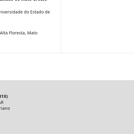
niversidade do Estado de
lta Floresta, Mato
31X)
AR
riano