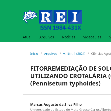
Atual
Arquivos
Notícias
Videoaulas
Início
/
Arquivos
/
v. 16 n. 1 (2024)
/
Ciências Agrá
FITORREMEDIAÇÃO DE SO
UTILIZANDO CROTALÁRIA (C
(Pennisetum typhoides)
Marcus Augusto da Silva Filho
Universidade do Estado de Mato Grosso Carlos Alber