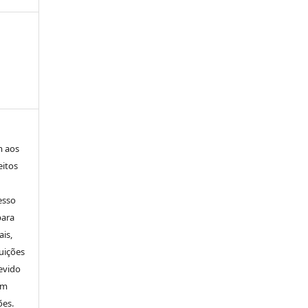
m aos
eitos
esso
para
is,
uições
evido
um
ões.