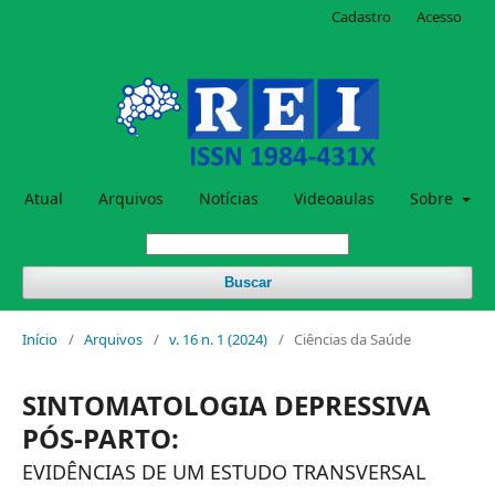
Cadastro
Acesso
Atual
Arquivos
Notícias
Videoaulas
Sobre
Buscar
Início
/
Arquivos
/
v. 16 n. 1 (2024)
/
Ciências da Saúde
SINTOMATOLOGIA DEPRESSIVA
PÓS-PARTO:
EVIDÊNCIAS DE UM ESTUDO TRANSVERSAL