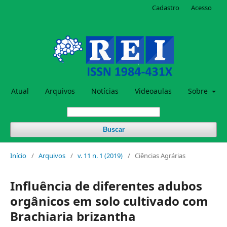
Cadastro
Acesso
Atual
Arquivos
Notícias
Videoaulas
Sobre
Buscar
Início
/
Arquivos
/
v. 11 n. 1 (2019)
/
Ciências Agrárias
Influência de diferentes adubos
orgânicos em solo cultivado com
Brachiaria brizantha