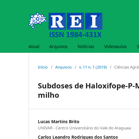
Atual
Arquivos
Notícias
Videoaulas
Início
/
Arquivos
/
v. 11 n. 1 (2019)
/
Ciências Agrá
Subdoses de Haloxifope-P-M
milho
Lucas Martins Brito
UNIVAR - Centro Universitário do Vale do Araguaia
Carlos Leandro Rodrigues dos Santos