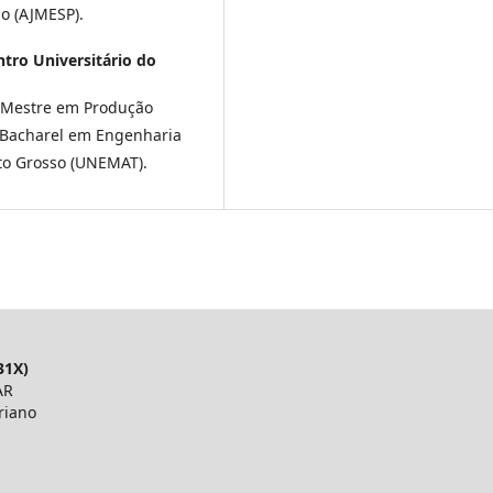
o (AJMESP).
tro Universitário do
. Mestre em Produção
. Bacharel em Engenharia
to Grosso (UNEMAT).
31X)
AR
riano