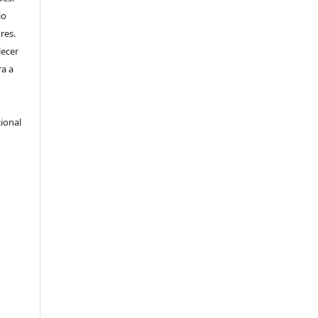
io
res.
lecer
ra a
ional