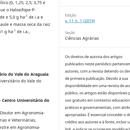
co (0, 1,25; 2,5; 3,75 e
que o Haloxifope-P-
Edição
-1
de e 5,0 g ha
de i.a e
v. 11 n. 1 (2019)
caule e massa seca da raiz
-1
61 g ha
de i.a.,
Seção
Ciências Agrárias
Os direitos de autoria dos artigos
publicados neste periódico pertence
autores, com a revista detendo os dir
ário do Vale do Araguaia
de primeira publicação. Devido à sua
versitário do Vale do
disponibilidade em uma revista de ac
público, os artigos estão disponíveis 
uso gratuito em contextos educaciona
 Centro Universitário do
práticos e governamentais, com atrib
. Doutor em Agronomia-
apropriadas. É essencial conceder o d
ias e Veterinárias,
crédito aos autores e à fonte, incluir 
Mestre em Agronomia-
link e indicar se ocorreram modificaç