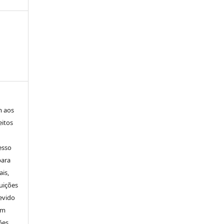
m aos
eitos
esso
para
is,
uições
evido
um
ões.