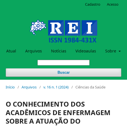
Cadastro
Acesso
Atual
Arquivos
Notícias
Videoaulas
Sobre
Buscar
Início
/
Arquivos
/
v. 16 n. 1 (2024)
/
Ciências da Saúde
O CONHECIMENTO DOS
ACADÊMICOS DE ENFERMAGEM
SOBRE A ATUAÇÃO DO