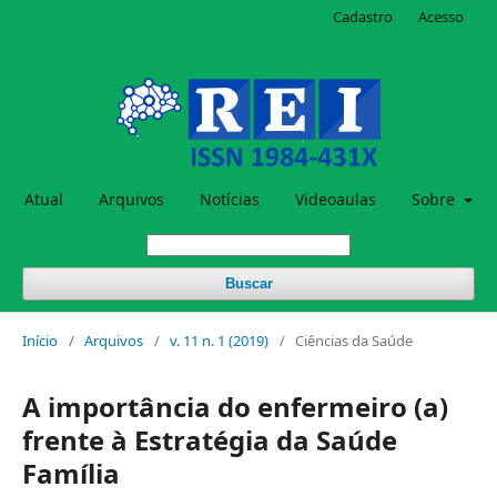
Cadastro
Acesso
Atual
Arquivos
Notícias
Videoaulas
Sobre
Buscar
Início
/
Arquivos
/
v. 11 n. 1 (2019)
/
Ciências da Saúde
A importância do enfermeiro (a)
frente à Estratégia da Saúde
Família