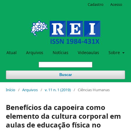
Cadastro
Acesso
Atual
Arquivos
Notícias
Videoaulas
Sobre
Buscar
Início
/
Arquivos
/
v. 11 n. 1 (2019)
/
Ciências Humanas
Benefícios da capoeira como
elemento da cultura corporal em
aulas de educação física no