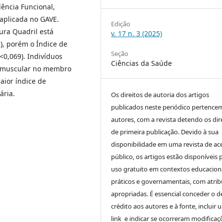
ência Funcional,
aplicada no GAVE.
Edição
ura Quadril está
v. 17 n. 3 (2025)
), porém o Índice de
Seção
<0,069). Indivíduos
Ciências da Saúde
a muscular no membro
aior índice de
ária.
Os direitos de autoria dos artigos
publicados neste periódico pertence
autores, com a revista detendo os dir
de primeira publicação. Devido à sua
disponibilidade em uma revista de ac
público, os artigos estão disponíveis 
uso gratuito em contextos educaciona
práticos e governamentais, com atrib
apropriadas. É essencial conceder o d
crédito aos autores e à fonte, incluir 
link e indicar se ocorreram modificaç