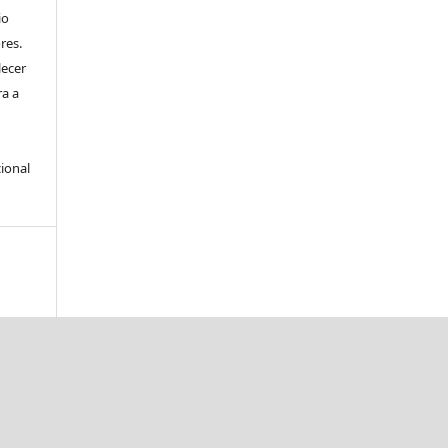
io
res.
lecer
ra a
ional