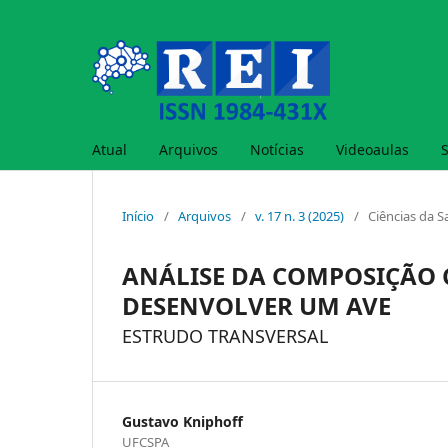
Atual
Arquivos
Notícias
Videoaulas
Início
/
Arquivos
/
v. 17 n. 3 (2025)
/
Ciências da 
ANÁLISE DA COMPOSIÇÃO 
DESENVOLVER UM AVE
ESTRUDO TRANSVERSAL
Gustavo Kniphoff
UFCSPA