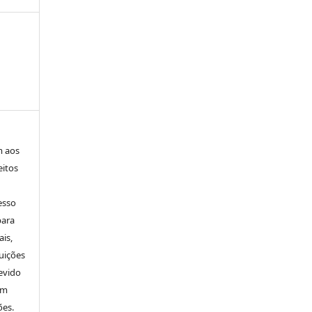
m aos
eitos
esso
para
is,
uições
evido
um
ões.