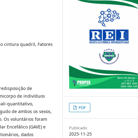
o cintura quadril, Fatores
predisposição de
micorpo de indivíduos
li-quantitativo,
PDF
agudo de ambos os sexos,
. Os voluntários foram
ar Encefálico (GAVE) e
Publicado
2025-11-25
tionários, dados