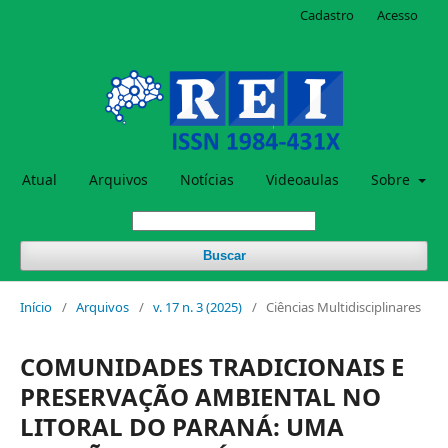
Cadastro
Acesso
Atual
Arquivos
Notícias
Videoaulas
Sobre
Buscar
Início
/
Arquivos
/
v. 17 n. 3 (2025)
/
Ciências Multidisciplinares
COMUNIDADES TRADICIONAIS E
PRESERVAÇÃO AMBIENTAL NO
LITORAL DO PARANÁ: UMA