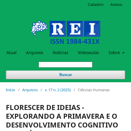
Cadastro
Acesso
Atual
Arquivos
Notícias
Videoaulas
Sobre
Buscar
Início
/
Arquivos
/
v. 17 n. 2 (2025)
/
Ciências Humanas
FLORESCER DE IDEIAS -
EXPLORANDO A PRIMAVERA E O
DESENVOLVIMENTO COGNITIVO