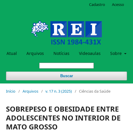
Cadastro
Acesso
Atual
Arquivos
Notícias
Videoaulas
Sobre
Buscar
Início
/
Arquivos
/
v. 17 n. 3 (2025)
/
Ciências da Saúde
SOBREPESO E OBESIDADE ENTRE
ADOLESCENTES NO INTERIOR DE
MATO GROSSO