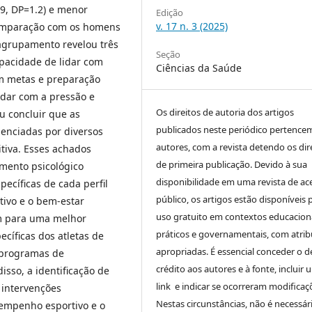
9, DP=1.2) e menor
Edição
v. 17 n. 3 (2025)
comparação com os homens
 agrupamento revelou três
Seção
capacidade de lidar com
Ciências da Saúde
em metas e preparação
idar com a pressão e
Os direitos de autoria dos artigos
u concluir que as
publicados neste periódico pertence
uenciadas por diversos
autores, com a revista detendo os dir
itiva. Esses achados
de primeira publicação. Devido à sua
mento psicológico
disponibilidade em uma revista de ac
ecíficas de cada perfil
público, os artigos estão disponíveis 
tivo e o bem-estar
uso gratuito em contextos educaciona
em para uma melhor
práticos e governamentais, com atrib
cíficas dos atletas de
apropriadas. É essencial conceder o d
 programas de
crédito aos autores e à fonte, incluir 
sso, a identificação de
link e indicar se ocorreram modificaç
 intervenções
Nestas circunstâncias, não é necessár
sempenho esportivo e o