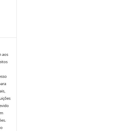
m aos
eitos
esso
para
is,
uições
evido
um
ões.
io