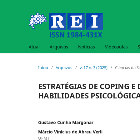
Atual
Arquivos
Notícias
Videoaulas
Início
/
Arquivos
/
v. 17 n. 3 (2025)
/
Ciências da 
ESTRATÉGIAS DE COPING E
HABILIDADES PSICOLÓGICA
Gustavo Cunha Margonar
Márcio Vinícius de Abreu Verli
UFMT