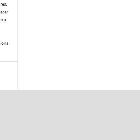
res.
lecer
ra a
ional