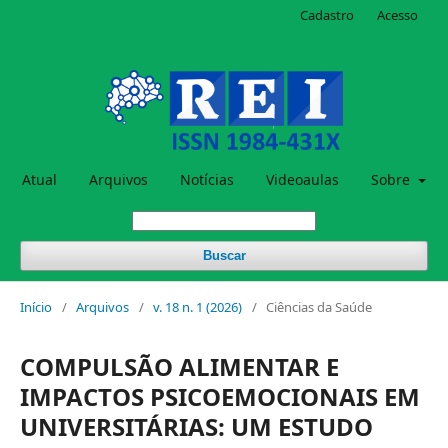
Cadastro
Acesso
Atual
Arquivos
Notícias
Videoaulas
Sobre
Buscar
Início
/
Arquivos
/
v. 18 n. 1 (2026)
/
Ciências da Saúde
COMPULSÃO ALIMENTAR E
IMPACTOS PSICOEMOCIONAIS EM
UNIVERSITÁRIAS: UM ESTUDO