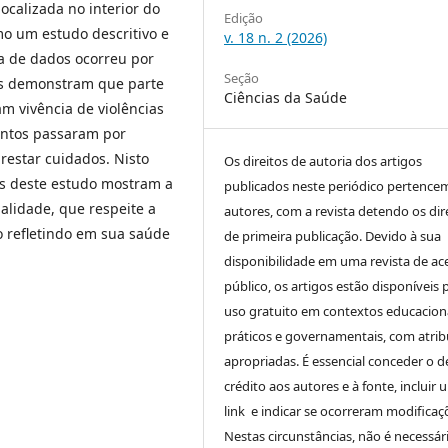
ocalizada no interior do
Edição
o um estudo descritivo e
v. 18 n. 2 (2026)
ta de dados ocorreu por
Seção
os demonstram que parte
Ciências da Saúde
m vivência de violências
mentos passaram por
restar cuidados. Nisto
Os direitos de autoria dos artigos
es deste estudo mostram a
publicados neste periódico pertence
alidade, que respeite a
autores, com a revista detendo os dir
 refletindo em sua saúde
de primeira publicação. Devido à sua
disponibilidade em uma revista de ac
público, os artigos estão disponíveis 
uso gratuito em contextos educaciona
práticos e governamentais, com atrib
apropriadas. É essencial conceder o d
crédito aos autores e à fonte, incluir 
link e indicar se ocorreram modificaç
Nestas circunstâncias, não é necessár