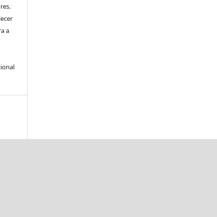
res.
lecer
ra a
ional