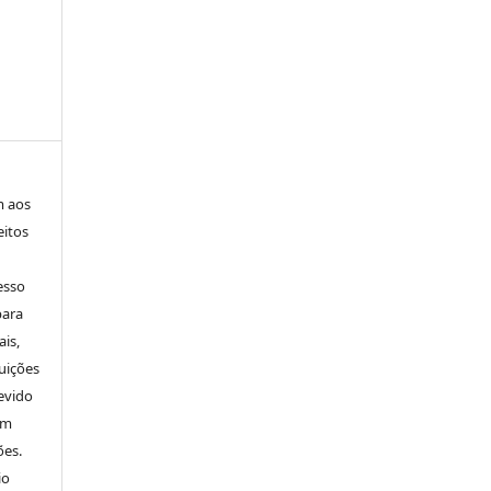
m aos
eitos
esso
para
is,
uições
evido
um
ões.
io