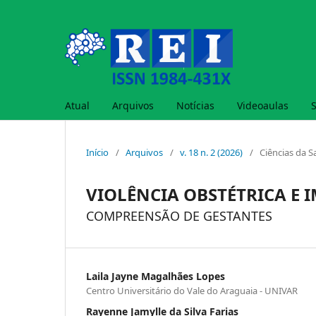
Atual
Arquivos
Notícias
Videoaulas
Início
/
Arquivos
/
v. 18 n. 2 (2026)
/
Ciências da 
VIOLÊNCIA OBSTÉTRICA E 
COMPREENSÃO DE GESTANTES
Laila Jayne Magalhães Lopes
Centro Universitário do Vale do Araguaia - UNIVAR
Rayenne Jamylle da Silva Farias