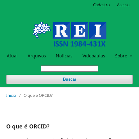
Cadastro
Acesso
Atual
Arquivos
Notícias
Videoaulas
Sobre
Buscar
Início
/
O que é ORCID?
O que é ORCID?