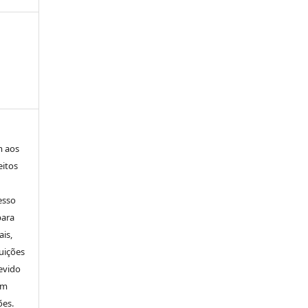
m aos
eitos
esso
para
is,
uições
evido
um
ões.