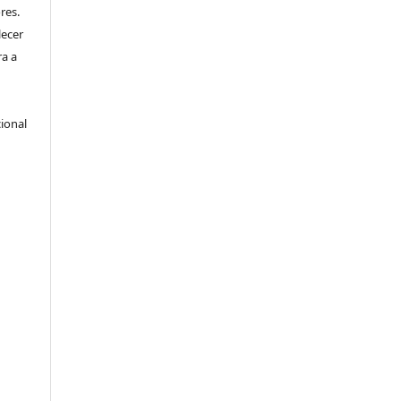
res.
lecer
ra a
ional