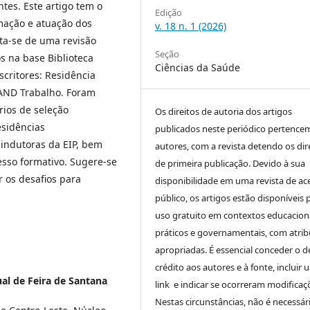
ntes. Este artigo tem o
Edição
rmação e atuação dos
v. 18 n. 1 (2026)
ata-se de uma revisão
Seção
os na base Biblioteca
Ciências da Saúde
scritores: Residência
 AND Trabalho. Foram
rios de seleção
Os direitos de autoria dos artigos
sidências
publicados neste periódico pertence
 indutoras da EIP, bem
autores, com a revista detendo os dir
esso formativo. Sugere-se
de primeira publicação. Devido à sua
 os desafios para
disponibilidade em uma revista de ac
público, os artigos estão disponíveis 
uso gratuito em contextos educaciona
práticos e governamentais, com atrib
apropriadas. É essencial conceder o d
crédito aos autores e à fonte, incluir 
al de Feira de Santana
link e indicar se ocorreram modificaç
Nestas circunstâncias, não é necessár