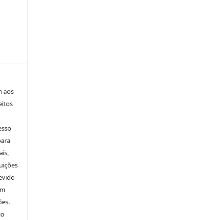
m aos
eitos
esso
para
is,
uições
evido
um
ões.
io