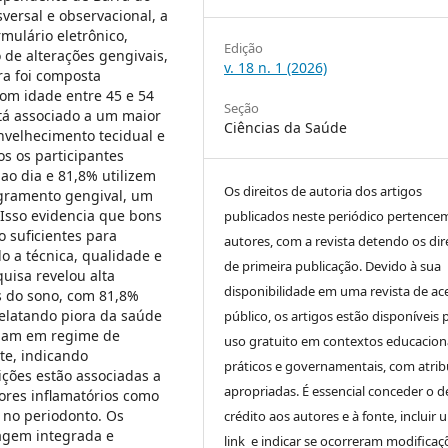
versal e observacional, a
mulário eletrônico,
Edição
 de alterações gengivais,
v. 18 n. 1 (2026)
ra foi composta
om idade entre 45 e 54
Seção
stá associado a um maior
Ciências da Saúde
nvelhecimento tecidual e
s os participantes
ao dia e 81,8% utilizem
Os direitos de autoria dos artigos
ngramento gengival, um
 Isso evidencia que bons
publicados neste periódico pertence
 suficientes para
autores, com a revista detendo os dir
o a técnica, qualidade e
de primeira publicação. Devido à sua
uisa revelou alta
disponibilidade em uma revista de ac
os do sono, com 81,8%
elatando piora da saúde
público, os artigos estão disponíveis 
tuam em regime de
uso gratuito em contextos educaciona
te, indicando
práticos e governamentais, com atrib
ições estão associadas a
apropriadas. É essencial conceder o d
res inflamatórios como
 no periodonto. Os
crédito aos autores e à fonte, incluir 
agem integrada e
link e indicar se ocorreram modificaç