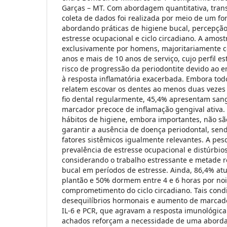
Garças – MT. Com abordagem quantitativa, trans
coleta de dados foi realizada por meio de um for
abordando práticas de higiene bucal, percepção
estresse ocupacional e ciclo circadiano. A amost
exclusivamente por homens, majoritariamente c
anos e mais de 10 anos de serviço, cujo perfil e
risco de progressão da periodontite devido ao e
à resposta inflamatória exacerbada. Embora todo
relatem escovar os dentes ao menos duas vezes 
fio dental regularmente, 45,4% apresentam sa
marcador precoce de inflamação gengival ativa.
hábitos de higiene, embora importantes, não são
garantir a ausência de doença periodontal, send
fatores sistêmicos igualmente relevantes. A pesq
prevalência de estresse ocupacional e distúrbi
considerando o trabalho estressante e metade r
bucal em períodos de estresse. Ainda, 86,4% a
plantão e 50% dormem entre 4 e 6 horas por noi
comprometimento do ciclo circadiano. Tais cond
desequilíbrios hormonais e aumento de marcado
IL-6 e PCR, que agravam a resposta imunológica
achados reforçam a necessidade de uma abord