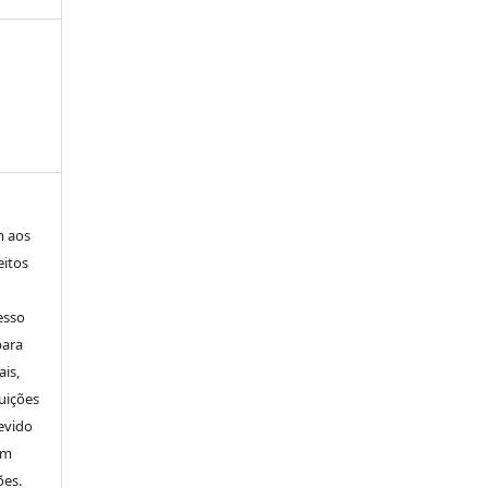
m aos
eitos
esso
para
is,
uições
evido
um
ões.