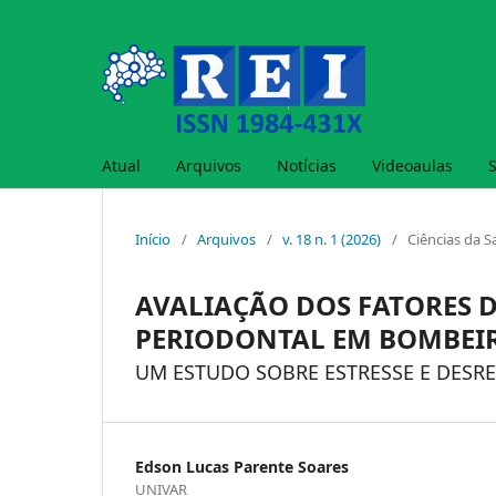
Atual
Arquivos
Notícias
Videoaulas
Início
/
Arquivos
/
v. 18 n. 1 (2026)
/
Ciências da 
AVALIAÇÃO DOS FATORES 
PERIODONTAL EM BOMBEI
UM ESTUDO SOBRE ESTRESSE E DESR
Edson Lucas Parente Soares
UNIVAR