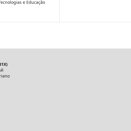
 Tecnologias e Educação
31X)
AR
riano