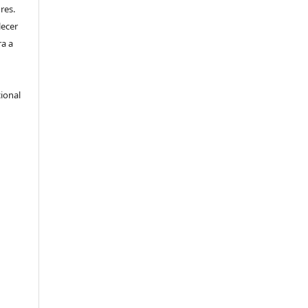
res.
lecer
ra a
ional