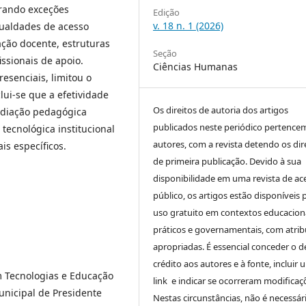
erando exceções
Edição
v. 18 n. 1 (2026)
gualdades de acesso
ação docente, estruturas
Seção
ssionais de apoio.
Ciências Humanas
esenciais, limitou o
ui-se que a efetividade
Os direitos de autoria dos artigos
mediação pedagógica
publicados neste periódico pertence
tecnológica institucional
autores, com a revista detendo os dir
is específicos.
de primeira publicação. Devido à sua
disponibilidade em uma revista de ac
público, os artigos estão disponíveis 
uso gratuito em contextos educaciona
práticos e governamentais, com atrib
apropriadas. É essencial conceder o d
crédito aos autores e à fonte, incluir 
 Tecnologias e Educação
link e indicar se ocorreram modificaç
unicipal de Presidente
Nestas circunstâncias, não é necessár