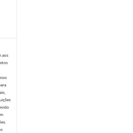
m aos
eitos
esso
para
is,
uições
evido
um
ões.
io