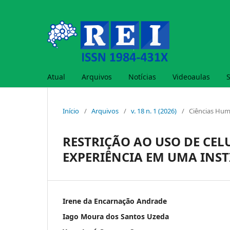
Atual
Arquivos
Notícias
Videoaulas
Início
/
Arquivos
/
v. 18 n. 1 (2026)
/
Ciências Hu
RESTRIÇÃO AO USO DE CEL
EXPERIÊNCIA EM UMA INST
Irene da Encarnação Andrade
Iago Moura dos Santos Uzeda