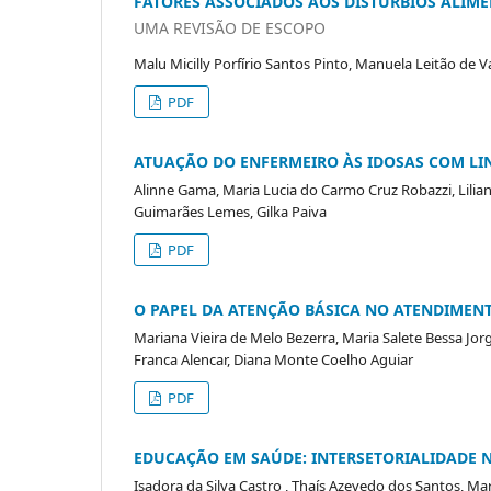
FATORES ASSOCIADOS AOS DISTÚRBIOS ALIME
UMA REVISÃO DE ESCOPO
Malu Micilly Porfírio Santos Pinto, Manuela Leitão d
PDF
ATUAÇÃO DO ENFERMEIRO ÀS IDOSAS COM LI
Alinne Gama, Maria Lucia do Carmo Cruz Robazzi, Lilian
Guimarães Lemes, Gilka Paiva
PDF
O PAPEL DA ATENÇÃO BÁSICA NO ATENDIMEN
Mariana Vieira de Melo Bezerra, Maria Salete Bessa Jor
Franca Alencar, Diana Monte Coelho Aguiar
PDF
EDUCAÇÃO EM SAÚDE: INTERSETORIALIDADE 
Isadora da Silva Castro , Thaís Azevedo dos Santos, Mar