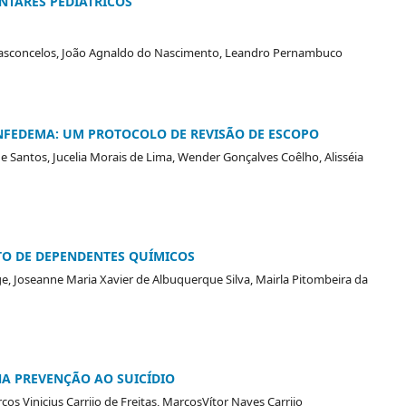
NTARES PEDIÁTRICOS
e Vasconcelos, João Agnaldo do Nascimento, Leandro Pernambuco
NFEDEMA: UM PROTOCOLO DE REVISÃO DE ESCOPO
e Santos, Jucelia Morais de Lima, Wender Gonçalves Coêlho, Alisséia
TO DE DEPENDENTES QUÍMICOS
ge, Joseanne Maria Xavier de Albuquerque Silva, Mairla Pitombeira da
NA PREVENÇÃO AO SUICÍDIO
cos Vinicius Carrijo de Freitas, MarcosVítor Naves Carrijo