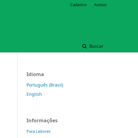
Cadastro
Acesso
Buscar
Idioma
Português (Brasil)
English
Informações
Para Leitores